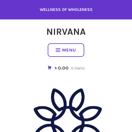
Skip
WELLNESS OF WHOLENESS
to
content
NIRVANA
MENU
৳ 0.00
0 items