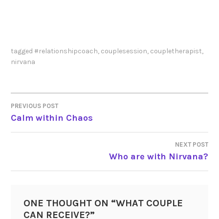
tagged
#relationshipcoach
,
couplesession
,
coupletherapist
,
nirvana
PREVIOUS POST
POST
Calm within Chaos
NAVIGATION
NEXT POST
Who are with Nirvana?
ONE THOUGHT ON “
WHAT COUPLE
CAN RECEIVE?
”